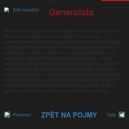
Generalista
Zpět na pojmy
HR generalista je profesionál v oblasti lidských zdrojů, který má
širokou škálu odpovědností souvisejících se správou
zaměstnanecké zkušenosti v organizaci. Mezi jeho hlavní úkoly
patří správa zaměstnaneckých výhod, organizování školení a
rozvojových programů, začleňování nových zaměstnanců do
pracovního prostředí a řízení vztahů zaměstnanců v rámci
organizace. HR generalisté mohou také zastávat roli v procesu
náboru, kdy hledají, oslovují a vybírají potenciální talenty pro
organizaci v souladu s potřebami a strategiemi zaměstnavatele.
Tato role vyžaduje komplexní znalosti v oblasti lidských zdrojů,
komunikativní dovednosti, schopnost řídit různorodé úkoly a
flexibilitu přizpůsobit se měnícím se potřebám organizace.
ZPĚT NA POJMY
Předchozí
Další