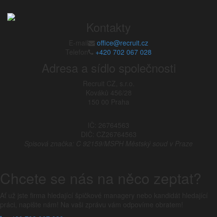
Kontakty
E-mail
office@recruit.cz
Telefon
+420 702 067 028
Adresa a sídlo společnosti
Recruit CZ, s.r.o.
Kováků 456/28
150 00 Praha
IČ: 26764563
DIČ: CZ26764563
Spisová značka: C 92159/MSPH Městský soud v Praze
Chcete se nás na něco zeptat?
Ať už jste firma hledající špičkové managery nebo kandidát hledající
práci, napište nám! Na vaši zprávu vám odpovíme obratem!